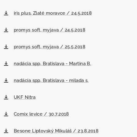
iris plus, Zlaté moravce / 24.5.2018
promys soft, myjava / 24.5.2018
promys soft, myjava / 25.5.2018
nadácia spp, Bratislava - Martina B.
nadácia spp, Bratislava - milada s.
UKF Nitra
Comix levice / 30.7.2018
Besone Liptovský Mikuláš / 23.8.2018