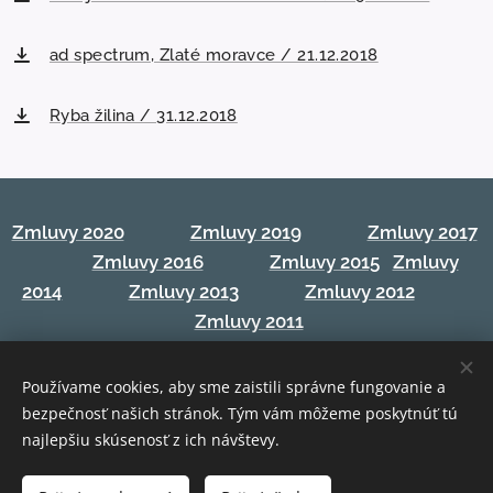
ad spectrum, Zlaté moravce / 21.12.2018
Ryba žilina / 31.12.2018
Zmluvy 2020
Zmluvy 2019
Zmluvy 2017
Zmluvy 2016
Zmluvy 2015
Zmluvy
2014
Zmluvy 2013
Zmluvy 2012
Zmluvy 2011
Používame cookies, aby sme zaistili správne fungovanie a
bezpečnosť našich stránok. Tým vám môžeme poskytnúť tú
telefón: 037/6305290, mail: svetlo@zssolichov.sk
najlepšiu skúsenosť z ich návštevy.
Copyright © 2020 "SVETLO", ZSS Olichov. Všetky práva vyhradené.