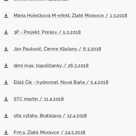
Mária Holečková M-efekt, Zlaté Moravce / 1.3.2018
3P - Projekt, Prešov / 5.3.2018
Ján Paulovič, Čierne Kľačany / 6.3.2018
dimi max, topoľčianky / 26.3.2018
Eliáš Čík - hydromat, Nová Baňa / 5.4.2018
STC martin / 11.4.2018
otis výťahy, Bratislava / 12.4.2018
P.m.s. Zlaté Moravce / 24.5.2018