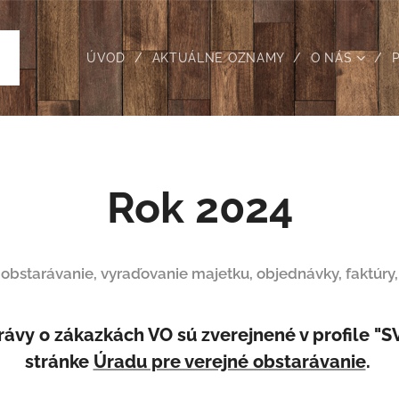
ÚVOD
AKTUÁLNE OZNAMY
O NÁS
Rok 2024
 obstarávanie,
vyraďovanie majetku
, objednávky, faktúry
rávy o zákazkách VO sú zverejnené v profile "S
stránke
Úradu pre verejné obstarávanie
.