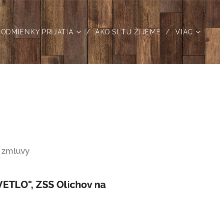
PODMIENKY PRIJATIA
AKO SI TU ŽIJEME
VIAC
,
zmluvy
VETLO", ZSS Olichov na