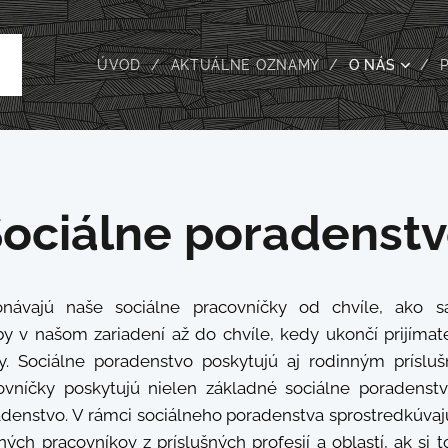
ÚVOD
AKTUÁLNE OZNAMY
O NÁS
ociálne poradenst
návajú naše sociálne pracovníčky od chvíle, ako s
by v našom zariadení až do chvíle, kedy ukončí prijímat
by. Sociálne poradenstvo poskytujú aj rodinným prísl
ovníčky poskytujú nielen základné sociálne poradenstv
adenstvo. V rámci sociálneho poradenstva sprostredkúvaj
ch pracovníkov z príslušných profesií a oblastí, ak si to