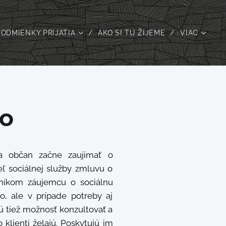
PODMIENKY PRIJATIA
AKO SI TU ŽIJEME
VIAC
vo
a občan začne zaujímať o
eľ sociálnej služby zmluvu o
ušníkom záujemcu o sociálnu
o, ale v prípade potreby aj
ú tiež možnosť konzultovať a
 klienti želajú. Poskytujú im