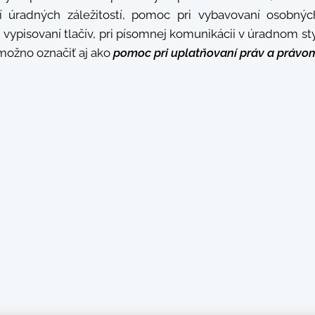
í úradných záležitostí, pomoc pri vybavovaní osobných
vypisovaní tlačív, pri písomnej komunikácii v úradnom sty
 možno označiť aj ako
pomoc pri uplatňovaní práv a právo