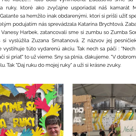
a ruky, ktoré ako zvyčajne usporiadal náš kamarát Mi
Galante sa hemžilo inak obdarenými, ktorí si prišli užiť sp
elým podujatím nás sprevádzala Katarína Brychtová. Zabav
i Vanesy Harbek, zatancovali sme si zumbu so Zumba S
s si vyslúžila Zuzana Smatanová. Z názvov jej pesničie
e vystihuje túto vydarenú akciu. Tak nech sa páči : "Nec
čí si priať" to už vieme. Sny sa plnia, ďakujeme. "V dobro
lu. Tak "Daj ruku do mojej ruky" a uži si krásne zvuky.