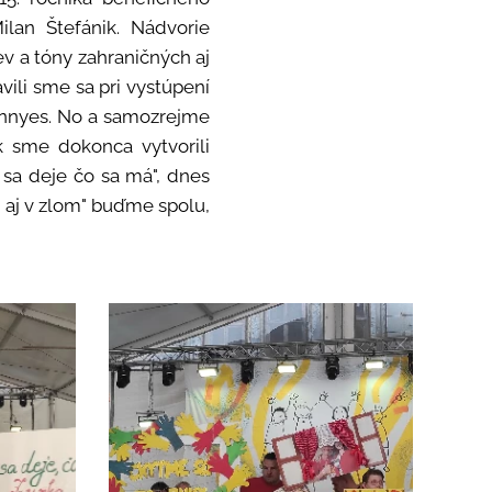
lan Štefánik. Nádvorie
ev a tóny zahraničných aj
ili sme sa pri vystúpení
onnyes. No a samozrejme
k sme dokonca vytvorili
h sa deje čo sa má", dnes
m aj v zlom" buďme spolu,