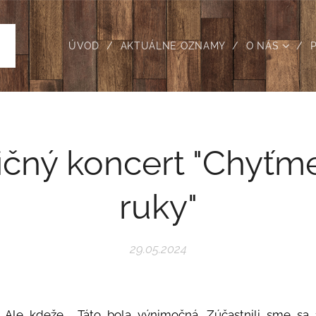
ÚVOD
AKTUÁLNE OZNAMY
O NÁS
ičný koncert "Chyťme
ruky"
29.05.2024
Ale kdeže.... Táto bola výnimočná. Zúčastnili sme sa 