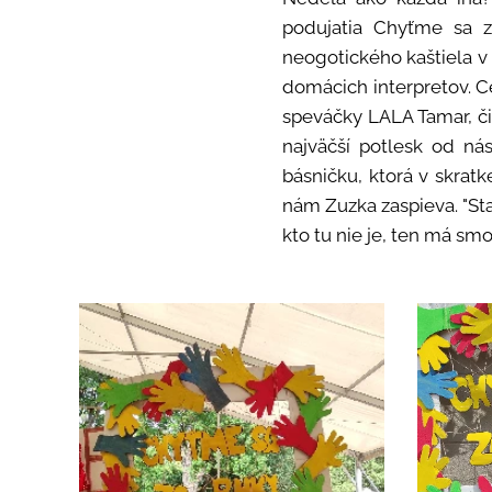
podujatia Chyťme sa z
neogotického kaštiela v 
domácich interpretov. C
speváčky LALA Tamar, č
najväčší potlesk od ná
básničku, ktorá v skratk
nám Zuzka zaspieva. "Sta
kto tu nie je, ten má smo