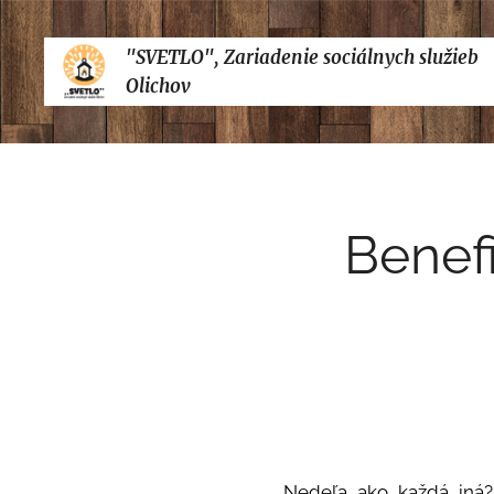
"SVETLO", Zariadenie sociálnych služieb
Olichov
Benef
Nedeľa ako každá iná? 