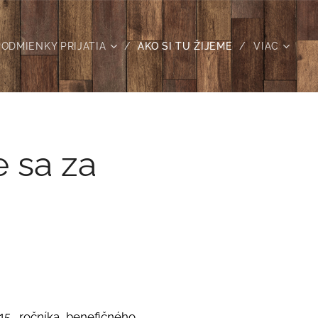
PODMIENKY PRIJATIA
AKO SI TU ŽIJEME
VIAC
 sa za
15. ročníka benefičného