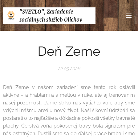
"SVETLO", Zariadenie
sociálnych služieb Olichov
Deň Zeme
22.05.2026
Deň Zeme v našom zariadení sme tento rok oslávili
aktívne – a hrablami a s metlou v ruke, ale aj trénovaním
našej pozornosti. Jarné slnko nás vytiahlo von, aby sme
vdýchli nášmu areálu nový život. Naši šikovní údržbári sa
postarali o to najťažšie a dôkladne pokosili všetky trávnaté
plochy. Čerstvá vôňa pokosenej trávy bola signálom pre
nás ostatných. Pustili sme sa do ďalšej práce hrabali sme