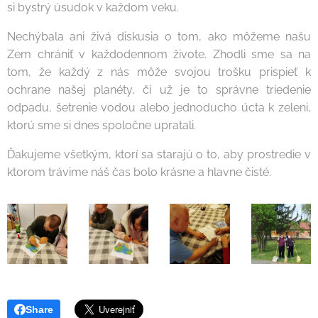
si bystrý úsudok v každom veku.
Nechýbala ani živá diskusia o tom, ako môžeme našu
Zem chrániť v každodennom živote. Zhodli sme sa na
tom, že každý z nás môže svojou trošku prispieť k
ochrane našej planéty, či už je to správne triedenie
odpadu, šetrenie vodou alebo jednoducho úcta k zeleni,
ktorú sme si dnes spoločne upratali.
Ďakujeme všetkým, ktorí sa starajú o to, aby prostredie v
ktorom trávime náš čas bolo krásne a hlavne čisté.
Share