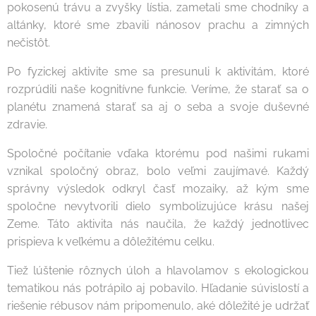
pokosenú trávu a zvyšky lístia, zametali sme chodníky a
altánky, ktoré sme zbavili nánosov prachu a zimných
nečistôt.
Po fyzickej aktivite sme sa presunuli k aktivitám, ktoré
rozprúdili naše kognitívne funkcie. Veríme, že starať sa o
planétu znamená starať sa aj o seba a svoje duševné
zdravie.
Spoločné počítanie vďaka ktorému pod našimi rukami
vznikal spoločný obraz, bolo veľmi zaujímavé. Každý
správny výsledok odkryl časť mozaiky, až kým sme
spoločne nevytvorili dielo symbolizujúce krásu našej
Zeme. Táto aktivita nás naučila, že každý jednotlivec
prispieva k veľkému a dôležitému celku.
Tiež lúštenie rôznych úloh a hlavolamov s ekologickou
tematikou nás potrápilo aj pobavilo. Hľadanie súvislostí a
riešenie rébusov nám pripomenulo, aké dôležité je udržať