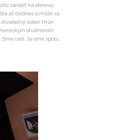
žili zarobiť na obnovu
ežila až dodnes a môže sa
y divadelný súbor Hron
mi hereckým stvárnením
. Sme radi, že sme spolu