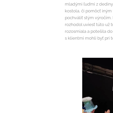
mladými ľuďmi z dediny z
kostola, či pomôcť iným 
pochváliť stým výročím. 
rozhodol uviesť túto už
rozosmiala a potešila d
s klientmi mohli byť pri 