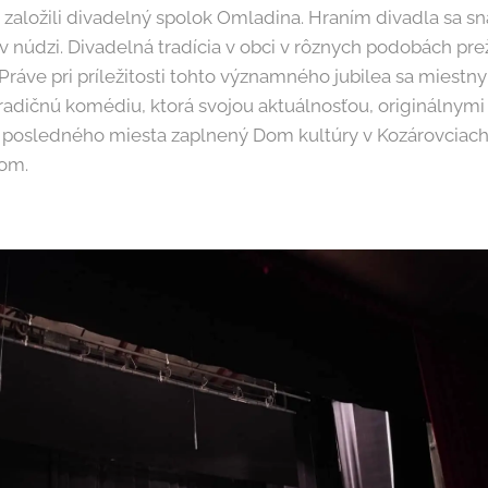
aložili divadelný spolok Omladina. Hraním divadla sa sna
v núdzi. Divadelná tradícia v obci v rôznych podobách pr
Práve pri príležitosti tohto významného jubilea sa miestn
 tradičnú komédiu, ktorá svojou aktuálnosťou, originálny
o posledného miesta zaplnený Dom kultúry v Kozárovciach
tom.