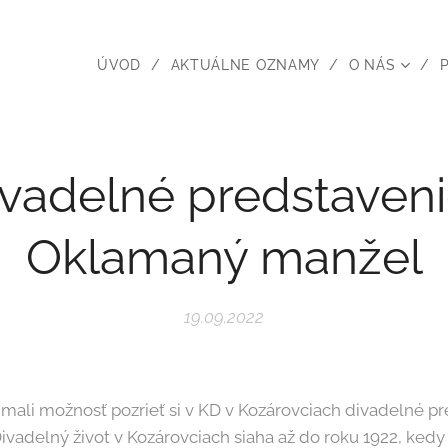
ÚVOD
AKTUÁLNE OZNAMY
O NÁS
ivadelné predstaveni
Oklamaný manžel
19.09.2022
e mali možnosť pozrieť si v KD v Kozárovciach divadelné 
Divadelný život v Kozárovciach siaha až do roku 1922, kedy