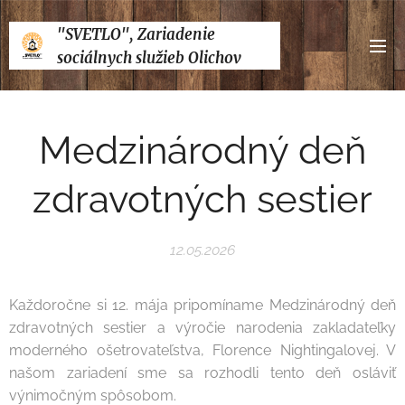
"SVETLO", Zariadenie
sociálnych služieb Olichov
Medzinárodný deň
zdravotných sestier
12.05.2026
Každoročne si 12. mája pripomíname Medzinárodný deň
zdravotných sestier a výročie narodenia zakladateľky
moderného ošetrovateľstva, Florence Nightingalovej. V
našom zariadení sme sa rozhodli tento deň osláviť
výnimočným spôsobom.