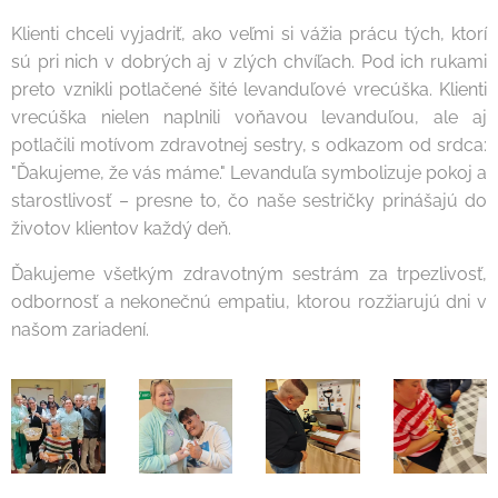
Klienti chceli vyjadriť, ako veľmi si vážia prácu tých, ktorí
sú pri nich v dobrých aj v zlých chvíľach. Pod ich rukami
preto vznikli potlačené šité levanduľové vrecúška. Klienti
vrecúška nielen naplnili voňavou levanduľou, ale aj
potlačili motívom zdravotnej sestry, s odkazom od srdca:
"Ďakujeme, že vás máme." Levanduľa symbolizuje pokoj a
starostlivosť – presne to, čo naše sestričky prinášajú do
životov klientov každý deň.
Ďakujeme všetkým zdravotným sestrám za trpezlivosť,
odbornosť a nekonečnú empatiu, ktorou rozžiarujú dni v
našom zariadení.