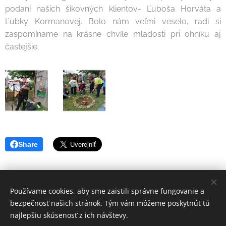
podaní našich šikovných klientov- Ľuboša Horváta a
Ľubky Kormanovej. Bolo nám veľmi veselo, radi si
zaspomíname na krásne chvíle mladosti pri ohníku aj
častejšie.
Share
Používame cookies, aby sme zaistili správne fungovanie a
bezpečnosť našich stránok. Tým vám môžeme poskytnúť tú
telefón: 037/6305290, mail: svetlo@zssolichov.sk
najlepšiu skúsenosť z ich návštevy.