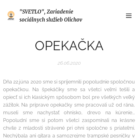
"SVETLO", Zariadenie
sociálnych služieb Olichov
OPEKAČKA
26.06.2020
Dňa 22.júna 2020 sme si spríjemnili popoludnie spoločnou
opekačkou. Na špekáčiky sme sa všetci veľmi tešili a
opiecť si ich klasickým spôsobom bol pre všetkých veľký
zážitok. Na príprave opekačky sme pracovali už od rána,
museli sme nachystať ohnisko, drevo na kúrenie...
Popoludní sme si potom všetci zaspomínali na krásne
chvíle z mladosti strávené pri ohni spoločne s priateľmi.
Nechýbala ani gitara a samozrejme trampské pesničky v