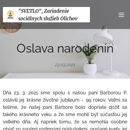
"SVETLO", Zariadenie
sociálnych služieb Olichov
Oslava narodenín
23.03.2021
Dňa 23. 3. 2021 sme spolu s našou pani Barborou P.
oslávili jej krásne životné jubileum - 99 rokov. Veľmi sa
tešíme, že našej pani Barbore bolo dopriate dožiť sa
takého krásneho veku a že sme mohli byť súčasťou jej
veľkého dňa. Aj napriek tomu, že sa nemohla osobne
objať so svojimi rodinnými príslušníkmi, poslané kvety jej