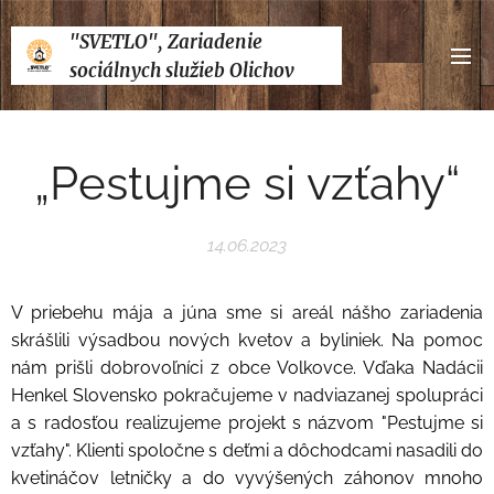
"SVETLO", Zariadenie
sociálnych služieb Olichov
„Pestujme si vzťahy“
14.06.2023
V priebehu mája a júna sme si areál nášho zariadenia
skrášlili výsadbou nových kvetov a byliniek. Na pomoc
nám prišli dobrovoľníci z obce Volkovce. Vďaka Nadácii
Henkel Slovensko pokračujeme v nadviazanej spolupráci
a s radosťou realizujeme projekt s názvom "Pestujme si
vzťahy". Klienti spoločne s deťmi a dôchodcami nasadili do
kvetináčov letničky a do vyvýšených záhonov mnoho