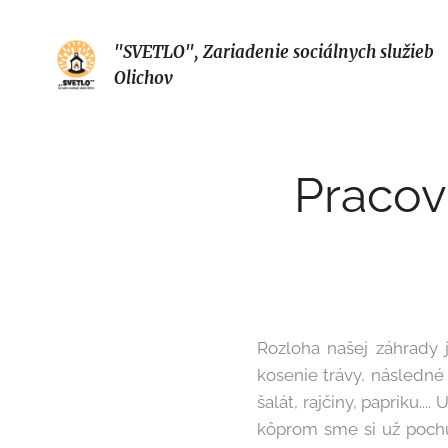
"SVETLO", Zariadenie sociálnych služieb
Olichov
Pracov
Rozloha našej záhrady j
kosenie trávy, následné 
šalát, rajčiny, papriku..
kôprom sme si už pochut