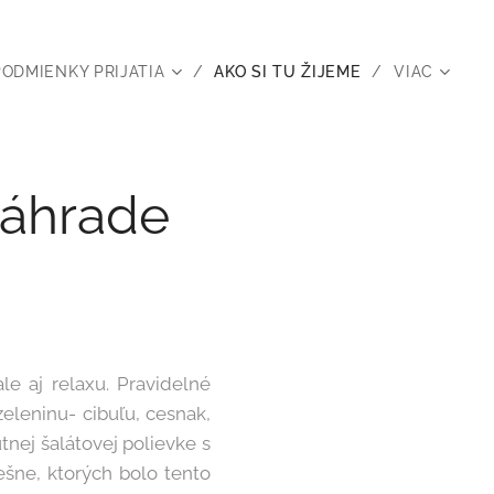
PODMIENKY PRIJATIA
AKO SI TU ŽIJEME
VIAC
záhrade
le aj relaxu. Pravidelné
zeleninu- cibuľu, cesnak,
utnej šalátovej polievke s
ešne, ktorých bolo tento