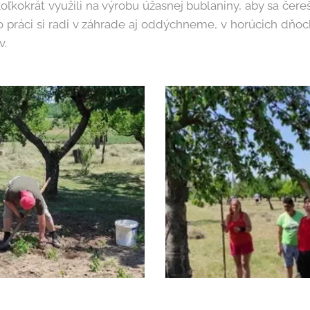
ľkokrát využili na výrobu úžasnej bublaniny, aby sa čerešn
Po práci si radi v záhrade aj oddýchneme, v horúcich dňo
v.