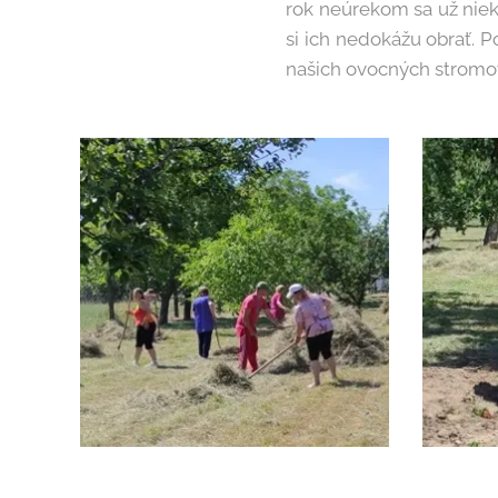
rok neúrekom sa už nieko
si ich nedokážu obrať. 
našich ovocných stromo