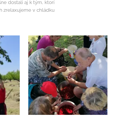
e dostali aj k tým, ktorí
ch zrelaxujeme v chládku