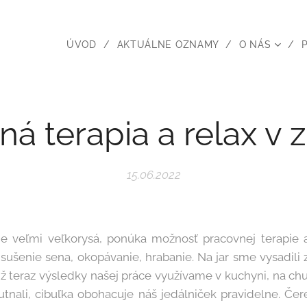
ÚVOD
AKTUÁLNE OZNAMY
O NÁS
ná terapia a relax v 
15.06.2022
e veľmi veľkorysá, ponúka možnosť pracovnej terapie a
sušenie sena, okopávanie, hrabanie. Na jar sme vysadili 
.. Už teraz výsledky našej práce využívame v kuchyni, na ch
nali, cibuľka obohacuje náš jedálniček pravidelne. Čer