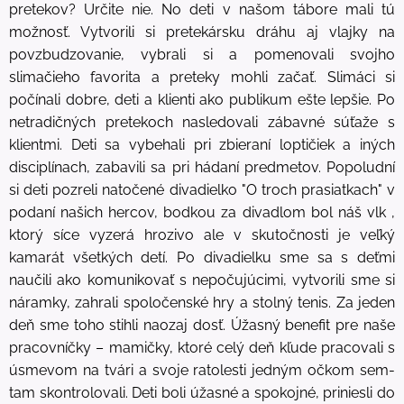
pretekov? Určite nie. No deti v našom tábore mali tú
možnosť. Vytvorili si pretekársku dráhu aj vlajky na
povzbudzovanie, vybrali si a pomenovali svojho
slimačieho favorita a preteky mohli začať. Slimáci si
počínali dobre, deti a klienti ako publikum ešte lepšie. Po
netradičných pretekoch nasledovali zábavné súťaže s
klientmi. Deti sa vybehali pri zbieraní loptičiek a iných
disciplínach, zabavili sa pri hádaní predmetov. Popoludní
si deti pozreli natočené divadielko "O troch prasiatkach" v
podaní našich hercov, bodkou za divadlom bol náš vlk ,
ktorý síce vyzerá hrozivo ale v skutočnosti je veľký
kamarát všetkých detí. Po divadielku sme sa s deťmi
naučili ako komunikovať s nepočujúcimi, vytvorili sme si
náramky, zahrali spoločenské hry a stolný tenis. Za jeden
deň sme toho stihli naozaj dosť. Úžasný benefit pre naše
pracovníčky – mamičky, ktoré celý deň kľude pracovali s
úsmevom na tvári a svoje ratolesti jedným očkom sem-
tam skontrolovali. Deti boli úžasné a spokojné, priniesli do