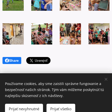
Share
Používame cookies, aby sme zaistili správne fungovanie a
bezpečnosť našich stránok. Tým vám môžeme poskytnúť tú
telefón: 037/6305290, mail: svetlo@zssolichov.sk
najlepšiu skúsenosť z ich návštevy.
Copyright © 2020 "SVETLO", ZSS Olichov. Všetky práva vyhradené.
Prijať nevyhnutné
Prijať všetko
Cookies