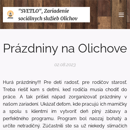
"SVETLO", Zariadenie
sociálnych služieb Olichov
Prázdniny na Olichove
02.08.2023
Hurá prázdniny!!! Pre deti radosť, pre rodičov starosť.
Treba riešiť kam s deťmi, keď rodičia musia chodiť do
práce. A tak prišiel nápad zorganizovať prázdniny v
našom zariadení. Ukázať deťom, kde pracujú ich mamičky
a spolu s klientmi im vytvoriť deň plný zábavy a
perfektného programu. Program bol naozaj bohatý a
určite netradičný. Zúčastnili ste sa už niekedy slimačích