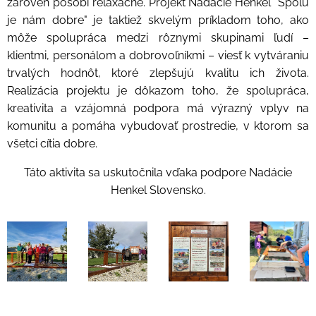
zároveň pôsobí relaxačne. Projekt Nadácie Henkel "Spolu
je nám dobre" je taktiež skvelým príkladom toho, ako
môže spolupráca medzi rôznymi skupinami ľudí –
klientmi, personálom a dobrovoľníkmi – viesť k vytváraniu
trvalých hodnôt, ktoré zlepšujú kvalitu ich života.
Realizácia projektu je dôkazom toho, že spolupráca,
kreativita a vzájomná podpora má výrazný vplyv na
komunitu a pomáha vybudovať prostredie, v ktorom sa
všetci cítia dobre.
Táto aktivita sa uskutočnila vďaka podpore Nadácie
Henkel Slovensko.