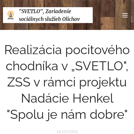
"SVETLO", Zariadenie
sociálnych služieb Olichov
Realizácia pocitového
chodníka v „SVETLO",
ZSS v rámci projektu
Nadácie Henkel
"Spolu je nám dobre"
14.10.2024