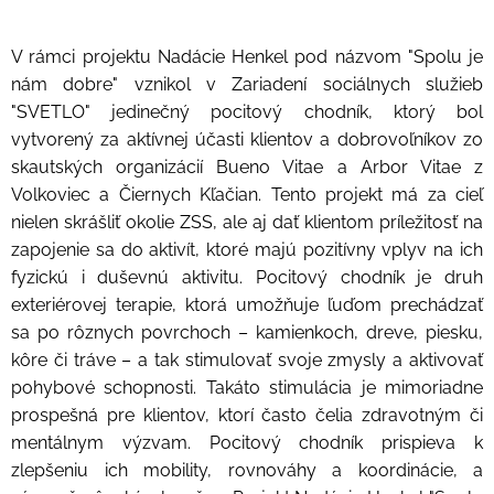
V rámci projektu Nadácie Henkel pod názvom "Spolu je
nám dobre" vznikol v Zariadení sociálnych služieb
"SVETLO" jedinečný pocitový chodník, ktorý bol
vytvorený za aktívnej účasti klientov a dobrovoľníkov zo
skautských organizácií Bueno Vitae a Arbor Vitae z
Volkoviec a Čiernych Kľačian. Tento projekt má za cieľ
nielen skrášliť okolie ZSS, ale aj dať klientom príležitosť na
zapojenie sa do aktivít, ktoré majú pozitívny vplyv na ich
fyzickú i duševnú aktivitu. Pocitový chodník je druh
exteriérovej terapie, ktorá umožňuje ľuďom prechádzať
sa po rôznych povrchoch – kamienkoch, dreve, piesku,
kôre či tráve – a tak stimulovať svoje zmysly a aktivovať
pohybové schopnosti. Takáto stimulácia je mimoriadne
prospešná pre klientov, ktorí často čelia zdravotným či
mentálnym výzvam. Pocitový chodník prispieva k
zlepšeniu ich mobility, rovnováhy a koordinácie, a