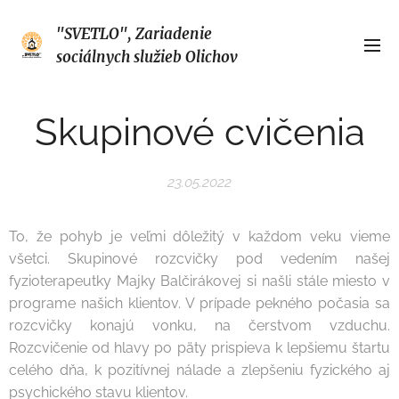
"SVETLO", Zariadenie
sociálnych služieb Olichov
Skupinové cvičenia
23.05.2022
To, že pohyb je veľmi dôležitý v každom veku vieme
všetci. Skupinové rozcvičky pod vedením našej
fyzioterapeutky Majky Balčirákovej si našli stále miesto v
programe našich klientov. V prípade pekného počasia sa
rozcvičky konajú vonku, na čerstvom vzduchu.
Rozcvičenie od hlavy po päty prispieva k lepšiemu štartu
celého dňa, k pozitívnej nálade a zlepšeniu fyzického aj
psychického stavu klientov.