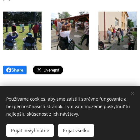
Share
Používame cookies, aby sme zaistili správne fungovanie a
bezpečnosť našich stránok. Tým vám môžeme poskytnúť tú
telefón: 037/6305290, mail: svetlo@zssolichov.sk
najlepšiu skúsenosť z ich návštevy.
Copyright © 2020 "SVETLO", ZSS Olichov. Všetky práva vyhradené.
Prijať nevyhnutné
Prijať všetko
Cookies