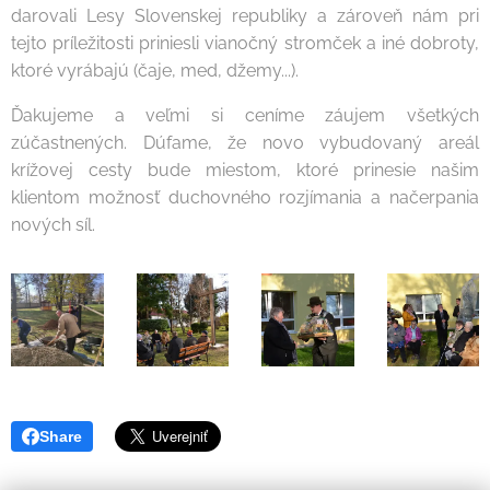
darovali Lesy Slovenskej republiky a zároveň nám pri
tejto príležitosti priniesli vianočný stromček a iné dobroty,
ktoré vyrábajú (čaje, med, džemy...).
Ďakujeme a veľmi si ceníme záujem všetkých
zúčastnených. Dúfame, že novo vybudovaný areál
krížovej cesty bude miestom, ktoré prinesie našim
klientom možnosť duchovného rozjímania a načerpania
nových síl.
Share