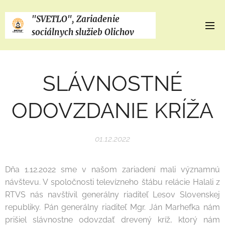
"SVETLO", Zariadenie
sociálnych služieb Olichov
SLÁVNOSTNÉ
ODOVZDANIE KRÍŽA
01.12.2022
Dňa 1.12.2022 sme v našom zariadení mali významnú
návštevu. V spoločnosti televízneho štábu relácie Halali z
RTVS nás navštívil generálny riaditeľ Lesov Slovenskej
republiky. Pán generálny riaditeľ Mgr. Ján Marhefka nám
prišiel slávnostne odovzdať drevený kríž, ktorý nám