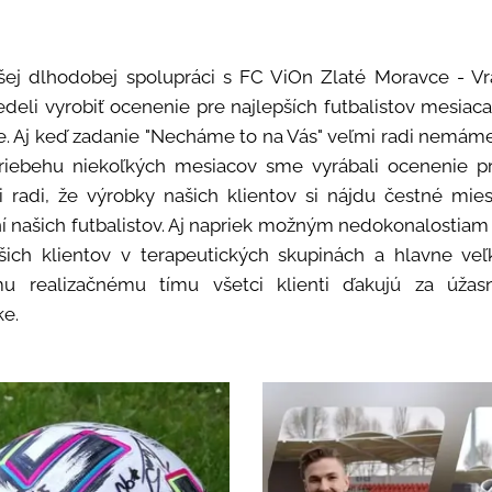
šej dlhodobej spolupráci s FC ViOn Zlaté Moravce - Vrá
vedeli vyrobiť ocenenie pre najlepších futbalistov mesiac
me. Aj keď zadanie "Necháme to na Vás" veľmi radi nemáme
riebehu niekoľkých mesiacov sme vyrábali ocenenie pr
 radi, že výrobky našich klientov si nájdu čestné mies
 našich futbalistov. Aj napriek možným nedokonalostiam
šich klientov v terapeutických skupinách a hlavne veľ
 realizačnému tímu všetci klienti ďakujú za úža
ke.