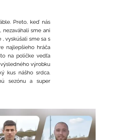
ble. Preto, keď nás
a, nezaváhali sme ani
 , vyskúšali sme sa s
e najlepšieho hráča
to na poličke vedľa
 výsledného výrobku
ký kus nášho srdca.
snú sezónu a super