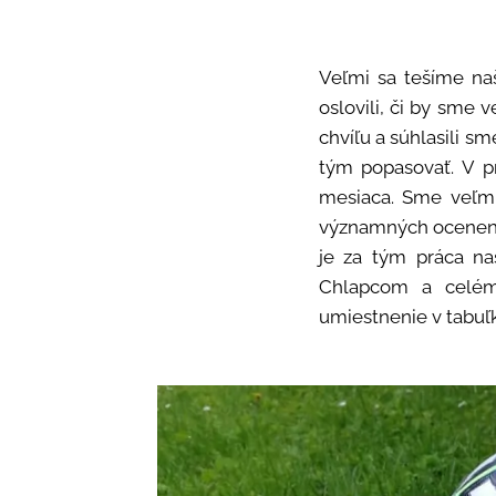
Veľmi sa tešíme na
oslovili, či by sme 
chvíľu a súhlasili s
tým popasovať. V p
mesiaca. Sme veľmi
významných ocenení
je za tým práca na
Chlapcom a celému
umiestnenie v tabuľ