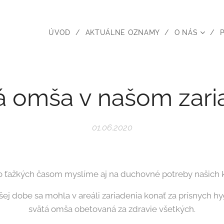
ÚVOD
AKTUÁLNE OZNAMY
O NÁS
á omša v našom zari
01.06.2020
o ťažkých časom myslíme aj na duchovné potreby našich k
šej dobe sa mohla v areáli zariadenia konať za prísnych h
svätá omša obetovaná za zdravie všetkých.