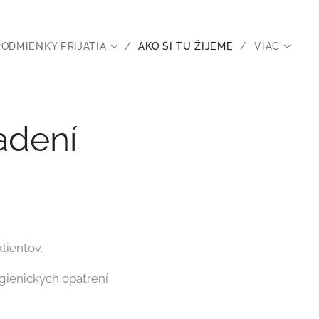
PODMIENKY PRIJATIA
AKO SI TU ŽIJEME
VIAC
adení
lientov.
ygienických opatrení