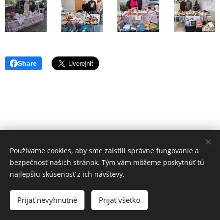
Share
Používame cookies, aby sme zaistili správne fungovanie a
bezpečnosť našich stránok. Tým vám môžeme poskytnúť tú
telefón: 037/6305290, mail: svetlo@zssolichov.sk
najlepšiu skúsenosť z ich návštevy.
Copyright © 2020 "SVETLO", ZSS Olichov. Všetky práva vyhradené.
Prijať nevyhnutné
Prijať všetko
Cookies