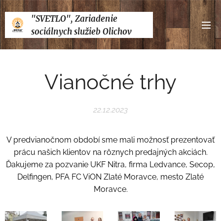
"SVETLO", Zariadenie
sociálnych služieb Olichov
Vianočné trhy
22.12.2023
V predvianočnom období sme mali možnosť prezentovať
prácu našich klientov na rôznych predajných akciách.
Ďakujeme za pozvanie UKF Nitra, firma Ledvance, Secop,
Delfingen, PFA FC ViON Zlaté Moravce, mesto Zlaté
Moravce.