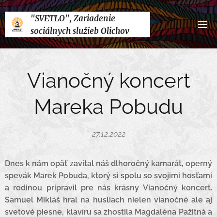
"SVETLO", Zariadenie
sociálnych služieb Olichov
Vianočný koncert
Mareka Pobudu
27.12.2022
Dnes k nám opäť zavítal náš dlhoročný kamarát, operný
spevák Marek Pobuda, ktorý si spolu so svojimi hosťami
a rodinou pripravil pre nás krásny Vianočný koncert.
Samuel Mikláš hral na husliach nielen vianočné ale aj
svetové piesne, klavíru sa zhostila Magdaléna Pažitná a