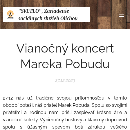
"SVETLO", Zariadenie
sociálnych služieb Olichov
Vianočný koncert
Mareka Pobudu
27.12.2023
27.12 nás už tradične svojou prítomnosťou v tomto
období potešil náš priateľ Marek Pobuda. Spolu so svojimi
priateľmi a rodinou nám prišli zaspievať krásne árie a
vianočné koledy. Výnimočný husľový a klavírny doprovod
spolu s úžasným spevom boli zárukou veľkého