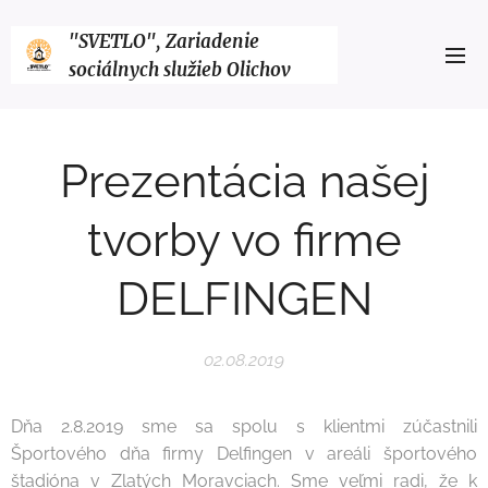
"SVETLO", Zariadenie
sociálnych služieb Olichov
Prezentácia našej
tvorby vo firme
DELFINGEN
02.08.2019
Dňa 2.8.2019 sme sa spolu s klientmi zúčastnili
Športového dňa firmy Delfingen v areáli športového
štadióna v Zlatých Moravciach. Sme veľmi radi, že k