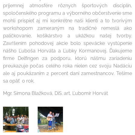
príjemnej atmosfére rôznych športových disciplín,
spoločenského programu a výborného občerstvenie sme
mohli prispieť aj mi konkrétne naši klienti a to tvorivým
workshopom zameraným na tradičné remeslá ako
paličkovanie, košikárstvo a ukážkou našej tvorby.
Zavŕšením pohodovej akcie bolo spevácke vystúpenie
nášho Ľuboša Horváta a Ľubky Kormanovej. Ďakujeme
firme Delfingen za podporu, ktorú nášmu zariadeniu
preukazuje počas celého roka nielen cez svoju Nadáciu
ale aj poukázaním 2 percent daní zamestnancov. Tešíme
sa opäť o rok.
Mgr. Simona Blažková, DiS. art, Ľubomír Horvát